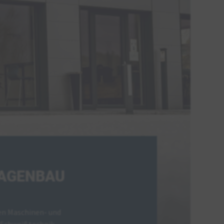
LAGENBAU
llen Maschinen- und
 Schweißtechnik,