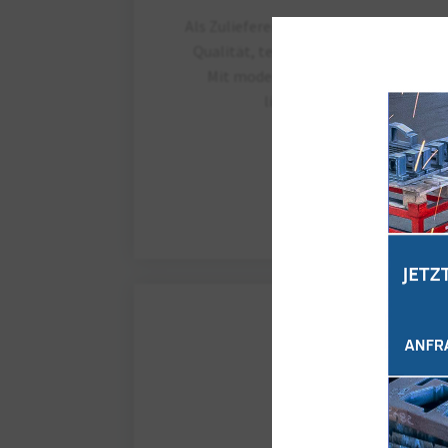
Als Zulieferer für die Rüstungsindustri
Qualität, termingerechte Umsetzung 
Mit moderner Technologie und zert
liefern wir zuverlässige 
Mehr erfahren