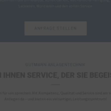
Lackieren, Montieren und den vollen Service.
ANFRAGE STELLEN
GUTMANN ANLAGENTECHNIK
N IHNEN SERVICE, DER SIE BEGE
n für uns sprechen: Mit Kompetenz, Qualität und Service sind wir se
Anliegen da – und bieten ein vielseitiges Leistungsspektrum!