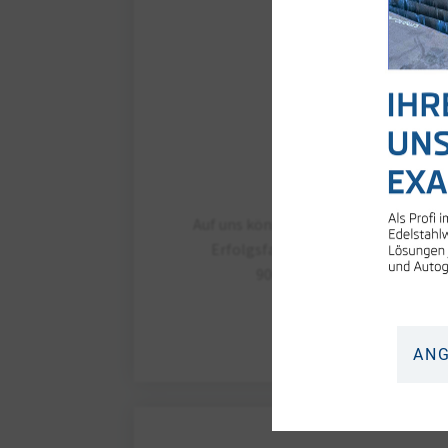
ZUVERLÄSSIG
QUALITÄT
Auf uns können Sie sich verlassen: Ei
Erfolgsfaktoren, unterstützt von
9001:2015 Qualitätsmanag
ANG