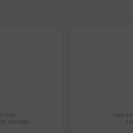
IT FÜR
IHRE KO
TE SYSTEME
EX