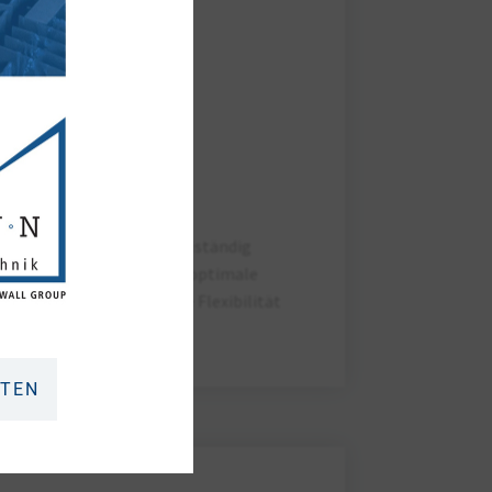
ABSOLUTE
TERMINTREUE
n halten wir auch: Ein vollständig
stem ist die Basis für die optimale
urcen, um auch eine hohe Flexibilität
 Kunden zu gewährleisten.
LTEN