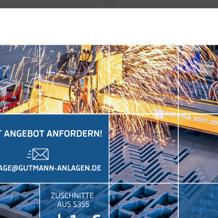
e stehen wir für höchste
Als Profi im Zus
und sichere Prozesse.
Edelstahlwerkstoffen b
ifizierten Standards
jeder Art. Wir ste
Komponenten.
Autogenzuschnitte als E
aus 