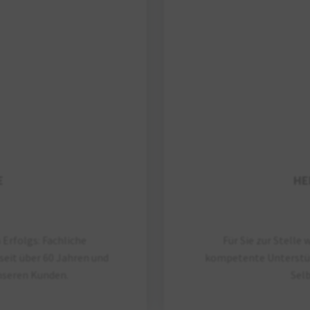
E
HE
Erfolgs: Fachliche
Für Sie zur Stelle
eit über 60 Jahren und
kompetente Unterstüt
seren Kunden.
Selb