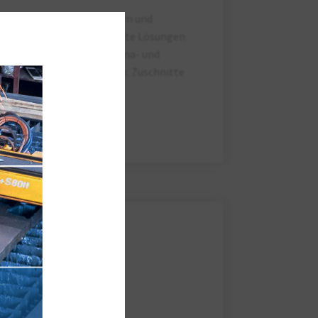
chnitt von Stahl, Aluminium und
ieten wir Ihnen intelligente Lösungen
llen Ihnen ihre Säge-, Plasma- und
inzel- oder Serienteil her. Zuschnitte
S355 ab 1,- € pro kg.
Jetzt anfragen