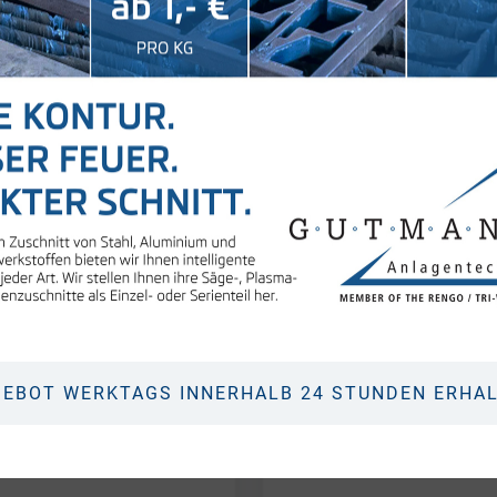
E
ner unserer wichtigsten
Was wir verspreche
 unserem DIN EN ISO
integriertes ERP-Sy
ementsystem.
Nutzung unserer Resso
für unsere
EBOT WERKTAGS INNERHALB 24 STUNDEN ERHA