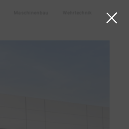
×
Maschinenbau
Wehrtechnik