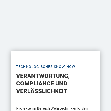
VERANTWORTUNG,
COMPLIANCE UND
VERLÄSSLICHKEIT
Projekte im Bereich Wehrtechnik erfordern
neben technologischem Know-how ein hohes
Maß an Verantwortung, Vertraulichkeit und
regulatorischer Sicherheit.
Gutmann Anlagentechnik versteht sich als
zuverlässiger Partner für
Industrieunternehmen, Systemanbieter und
Integratoren im Bereich sicherheitsrelevanter
Fertigung. Compliance, dokumentierte
Prozesse und verantwortungsbewusstes
Handeln bilden dabei die Grundlage jeder
Zusammenarbeit.