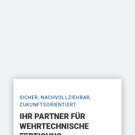
Qualitätsstandards bietet Gutmann
Anlagentechnik die Grundlage für sichere,
nachvollziehbare und zukunftsorientierte
Fertigungslösungen im Bereich Wehrtechnik.
Nehmen Sie jetzt Kontakt auf und sprechen
Sie über Ihr Projekt im Bereich
sicherheitsrelevanter Baugruppen und
Komponentenfertigung.
NEHMEN SIE KONTAKT AUF