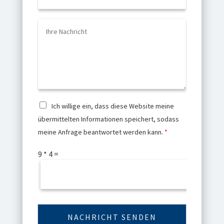
Email:
info@gutmann-anlagen.de
SITEMAP
Startseite
Unternehmen
Ansprechpartner
Strategie
Maschinenbau
Anlagentechnik
Karriere
Ausbildung
Impressum
Datenschutz
AGB
Cookie-Einstellungen