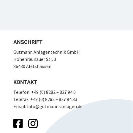
C
i
a
s
p
*
t
c
h
a
ANSCHRIFT
*
Gutmann Anlagentechnik GmbH
Hohenraunauer Str. 3
86480 Aletshausen
KONTAKT
Telefon:
+49 (0) 8282 – 827 94 0
Telefax: +49 (0) 8282 – 827 94 33
Email:
info@gutmann-anlagen.de