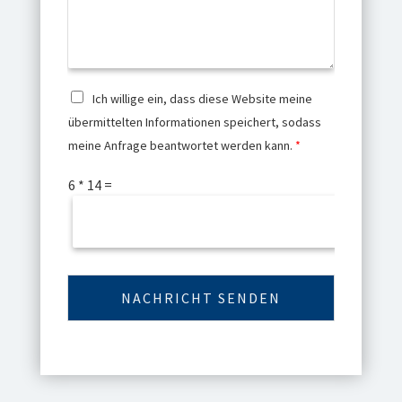
h
*
r
i
c
h
t
D
Ich willige ein, dass diese Website meine
*
S
übermittelten Informationen speichert, sodass
G
meine Anfrage beantwortet werden kann.
*
V
O
I
-
6
*
14
=
n
E
d
i
i
n
v
v
i
e
d
r
NACHRICHT SENDEN
u
s
e
t
l
ä
l
n
e
d
s
n